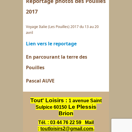
Reportage photos des Pouilles
2017
Voyage Italie (Les Pouilles) 2017 du 13 au 20
avril
Lien vers le reportage
En parcourant la terre des
Pouilles
Pascal AUVE
Tout' Loisirs :
1 avenue Saint
Le Plessis
Sulpice 60150
Brion
Tél. : 03 44 76 22 59
Mail
:
toutloisirs2@gmail.com
.