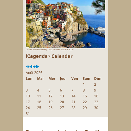
Circuit Italie Florence, Cinq terre et Toscane 2026
iCagenda - Calendar
12 au 19 septembre 2026
Août 2026
Lun
Mar
Mer
Jeu
Ven
Sam
Dim
1
2
3
4
5
6
7
8
9
10
11
12
13
14
15
16
17
18
19
20
21
22
23
24
25
26
27
28
29
30
31