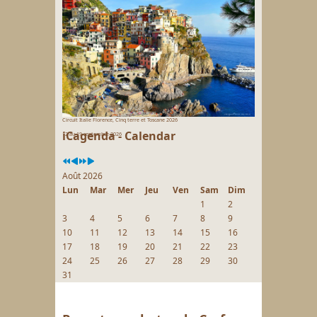
Circuit Italie Florence, Cinq terre et Toscane 2026
iCagenda - Calendar
12 au 19 septembre 2026
Août 2026
Lun
Mar
Mer
Jeu
Ven
Sam
Dim
1
2
3
4
5
6
7
8
9
10
11
12
13
14
15
16
17
18
19
20
21
22
23
24
25
26
27
28
29
30
31