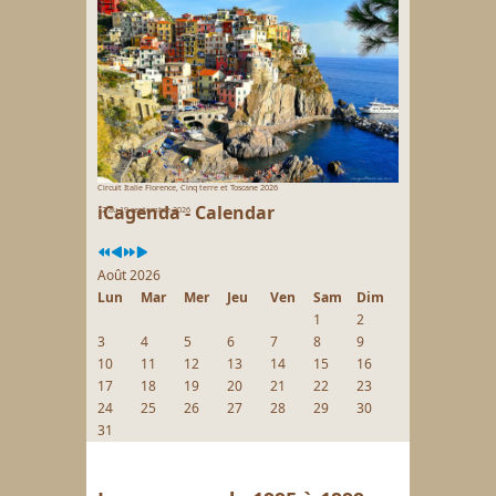
Circuit Italie Florence, Cinq terre et Toscane 2026
iCagenda - Calendar
12 au 19 septembre 2026
Août 2026
Lun
Mar
Mer
Jeu
Ven
Sam
Dim
1
2
3
4
5
6
7
8
9
10
11
12
13
14
15
16
17
18
19
20
21
22
23
24
25
26
27
28
29
30
31