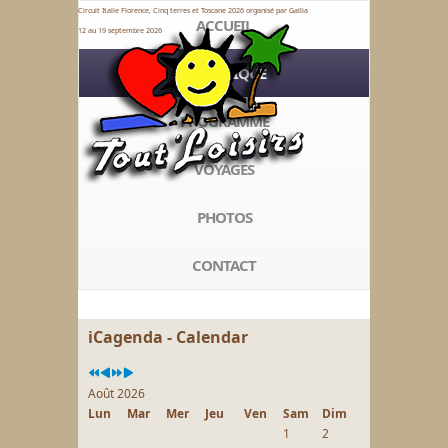
Circuit Italie Florence, Cinq terres et Toscane 2026 organisé par Gallia
précédente
précédent
suivante
suivant
ACCUEIL
12 au 19 septembre 2026
HISTORIQUE
PROGRAMME
VOYAGES
PHOTOS
CONTACT
iCagenda - Calendar
Août 2026
Lun
Mar
Mer
Jeu
Ven
Sam
Dim
1
2