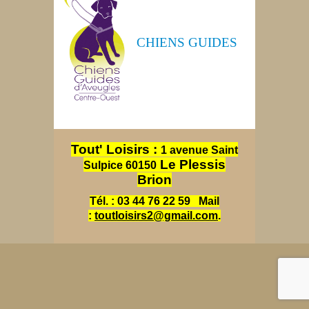
CHIENS GUIDES
Tout' Loisirs :
1 avenue Saint
Le Plessis
Sulpice 60150
Brion
Tél. : 03 44 76 22 59
Mail
:
toutloisirs2@gmail.com
.