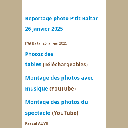
Reportage photo P'tit Baltar
26 janvier 2025
P'tit Baltar 26 janvier 2025
es
Photos d
tables
(Téléchargeables)
Montage des photos avec
musique
(YouTube)
Montage des photos du
spectacle
(YouTube)
Pascal AUVE