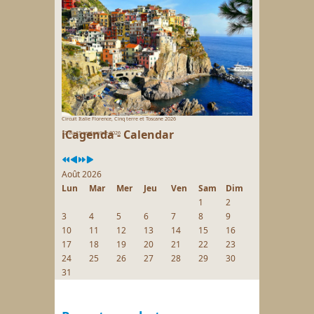
Circuit Italie Florence, Cinq terre et Toscane 2026
iCagenda - Calendar
12 au 19 septembre 2026
Août 2026
Lun
Mar
Mer
Jeu
Ven
Sam
Dim
1
2
3
4
5
6
7
8
9
10
11
12
13
14
15
16
17
18
19
20
21
22
23
24
25
26
27
28
29
30
31