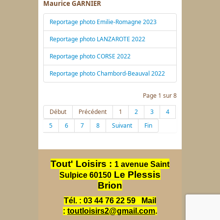
Maurice GARNIER
Reportage photo Emilie-Romagne 2023
Reportage photo LANZAROTE 2022
Reportage photo CORSE 2022
Reportage photo Chambord-Beauval 2022
Page 1 sur 8
Début
Précédent
1
2
3
4
5
6
7
8
Suivant
Fin
Tout' Loisirs :
1 avenue Saint
Le Plessis
Sulpice 60150
Brion
Tél. : 03 44 76 22 59
Mail
:
toutloisirs2@gmail.com
.