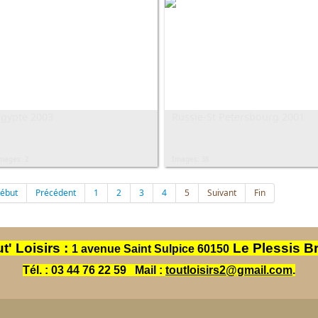
Egypte 2003
Russie-St Petersbourg 2001
mages: 2
Images: 38
ébut
Précédent
1
2
3
4
5
Suivant
Fin
t' Loisirs :
Le Plessis B
1 avenue Saint Sulpice 60150
Tél. : 03 44 76 22 59
Mail :
toutloisirs2@gmail.com
.