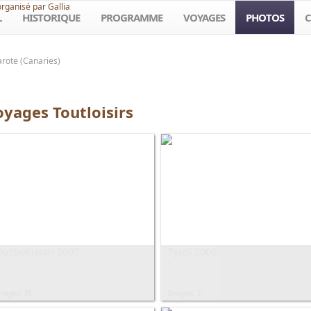
organisé par Gallia
L
HISTORIQUE
PROGRAMME
VOYAGES
PHOTOS
C
rote (Canaries)
oyages Toutloisirs
Ouzbékistan 2007
Tyrol 2006
mages: 35
Images: 2