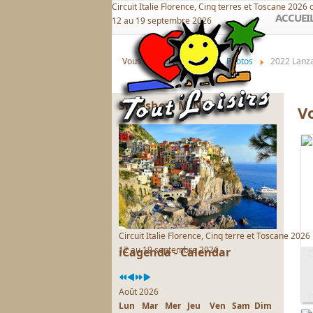
Circuit Italie Florence, Cinq terres et Toscane 2026 
précédente
précédent
suivante
suivant
ACCUEI
12 au 19 septembre 2026
Vous êtes ici :
Accueil
Photos
2022 Lanza
Slideshow MINI
V
Circuit Italie Florence, Cinq terre et Toscane 2026
12 au 19 septembre 2026
iCagenda - Calendar
Août 2026
I
Lun
Mar
Mer
Jeu
Ven
Sam
Dim