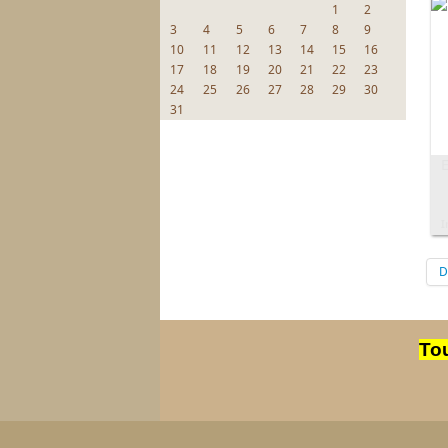
1
2
3
4
5
6
7
8
9
10
11
12
13
14
15
16
17
18
19
20
21
22
23
24
25
26
27
28
29
30
31
I
D
Tou