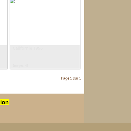
Californie 1996
Images: 41
Page 5 sur 5
rion