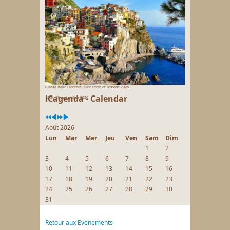
Circuit Italie Florence, Cinq terre et Toscane 2026
iCagenda - Calendar
12 au 19 septembre 2026
Août 2026
Lun
Mar
Mer
Jeu
Ven
Sam
Dim
1
2
3
4
5
6
7
8
9
10
11
12
13
14
15
16
17
18
19
20
21
22
23
24
25
26
27
28
29
30
31
Retour aux Evènements