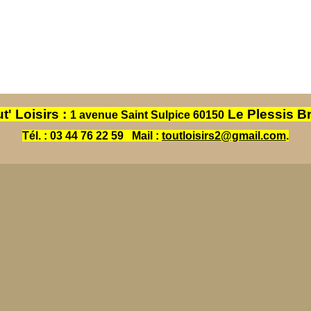
t' Loisirs :
Le Plessis B
1 avenue Saint Sulpice 60150
Tél. : 03 44 76 22 59
Mail :
toutloisirs2@gmail.com
.