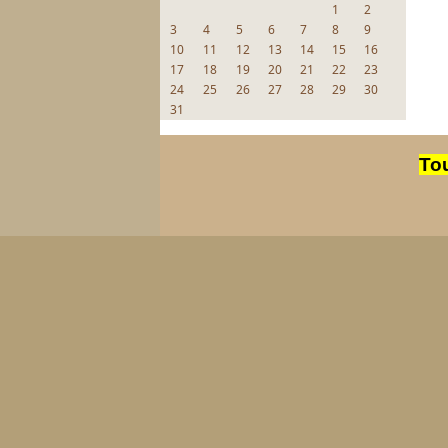
1
2
3
4
5
6
7
8
9
10
11
12
13
14
15
16
17
18
19
20
21
22
23
24
25
26
27
28
29
30
31
Tou