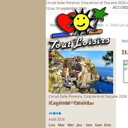
Circuit Italie Florence, Cinq terres et Toscane 2026 
précédente
précédent
suivante
suivant
ACCUEI
12 au 19 septembre 2026
Vous êtes ici :
Accueil
Photos
Italie Les 
Ret
Slideshow MINI
It
Circuit Italie Florence, Cinq terre et Toscane 2026
12 au 19 septembre 2026
iCagenda - Calendar
Août 2026
Lun
Mar
Mer
Jeu
Ven
Sam
Dim